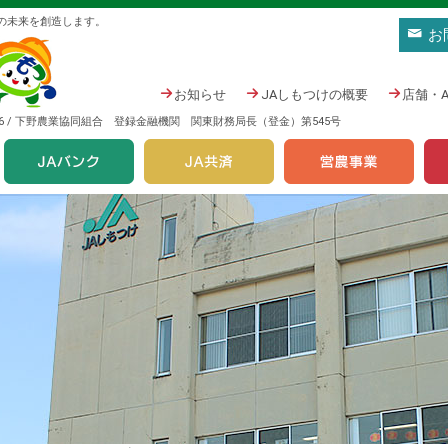
の未来を創造します。
お
お知らせ
JAしもつけの概要
店舗・
476 / 下野農業協同組合 登録金融機関 関東財務局長（登金）第545号