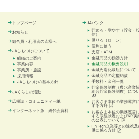
トップページ
JAバンク
貯める・増やす（貯金・
お知らせ
信）
借りる（ローン）
組合員・利用者の皆様へ
便利に使う
JAしもつけについて
支店・ATM
金融商品の勧誘方針
組織のご案内
金融商品の概要説明
事業内容
金融円滑化取組について
事業所・施設
金融商品の定型約款
採用情報
手数料・金利一覧
JAしもつけの基本方針
貯金保険制度（農水産業
組合貯金保険制度）につ
JAくらしの活動
広報誌・コミュニティー紙
お客さま本位の業務運営
する方針
インターネット版 総代会資料
お客さま本位の業務運営
する取組状況およびKPI実
の公表について
FinTech企業等との連携
働に係る方針