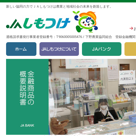
新しい協同の力でＪＡしもつけは農業と地域社会の未来を創造します。
適格請求書発行事業者登録番号：T9060005005476 / 下野農業協同組合 登録金融