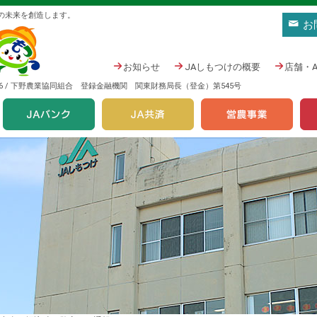
の未来を創造します。
お
お知らせ
JAしもつけの概要
店舗・
476 / 下野農業協同組合 登録金融機関 関東財務局長（登金）第545号