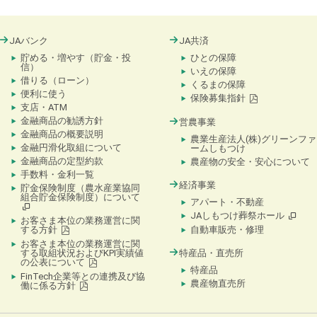
JAバンク
JA共済
貯める・増やす（貯金・投
ひとの保障
信）
いえの保障
借りる（ローン）
くるまの保障
便利に使う
保険募集指針
支店・ATM
金融商品の勧誘方針
営農事業
金融商品の概要説明
農業生産法人(株)グリーンファ
金融円滑化取組について
ームしもつけ
金融商品の定型約款
農産物の安全・安心について
手数料・金利一覧
経済事業
貯金保険制度（農水産業協同
組合貯金保険制度）について
アパート・不動産
JAしもつけ葬祭ホール
お客さま本位の業務運営に関
する方針
自動車販売・修理
お客さま本位の業務運営に関
する取組状況およびKPI実績値
特産品・直売所
の公表について
特産品
FinTech企業等との連携及び協
農産物直売所
働に係る方針