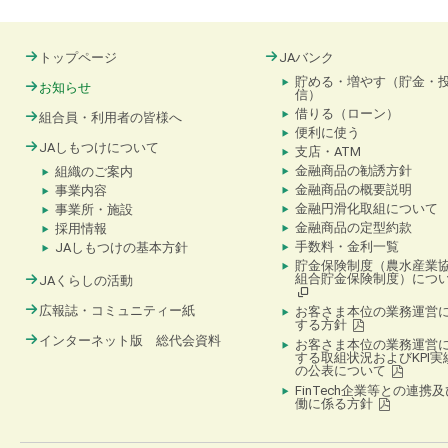
トップページ
JAバンク
貯める・増やす（貯金・
お知らせ
信）
借りる（ローン）
組合員・利用者の皆様へ
便利に使う
JAしもつけについて
支店・ATM
金融商品の勧誘方針
組織のご案内
金融商品の概要説明
事業内容
金融円滑化取組について
事業所・施設
金融商品の定型約款
採用情報
手数料・金利一覧
JAしもつけの基本方針
貯金保険制度（農水産業
組合貯金保険制度）につ
JAくらしの活動
広報誌・コミュニティー紙
お客さま本位の業務運営
する方針
インターネット版 総代会資料
お客さま本位の業務運営
する取組状況およびKPI実
の公表について
FinTech企業等との連携
働に係る方針