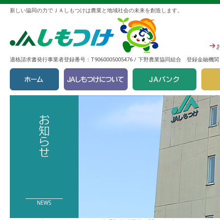
新しい協同の力でＪＡしもつけは農業と地域社会の未来を創造します。
適格請求書発行事業者登録番号：T9060005005476 / 下野農業協同組合 登録金融