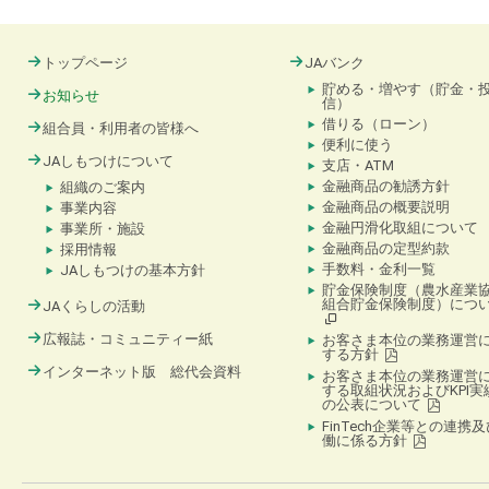
トップページ
JAバンク
貯める・増やす（貯金・
お知らせ
信）
借りる（ローン）
組合員・利用者の皆様へ
便利に使う
JAしもつけについて
支店・ATM
金融商品の勧誘方針
組織のご案内
金融商品の概要説明
事業内容
金融円滑化取組について
事業所・施設
金融商品の定型約款
採用情報
手数料・金利一覧
JAしもつけの基本方針
貯金保険制度（農水産業
組合貯金保険制度）につ
JAくらしの活動
広報誌・コミュニティー紙
お客さま本位の業務運営
する方針
インターネット版 総代会資料
お客さま本位の業務運営
する取組状況およびKPI実
の公表について
FinTech企業等との連携
働に係る方針