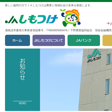
新しい協同の力でＪＡしもつけは農業と地域社会の未来を創造します。
適格請求書発行事業者登録番号：T9060005005476 / 下野農業協同組合 登録金融