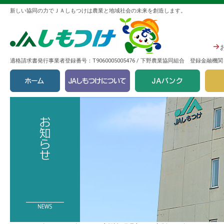
新しい協同の力でＪＡしもつけは農業と地域社会の未来を創造します。
適格請求書発行事業者登録番号：T9060005005476 / 下野農業協同組合 登録金融