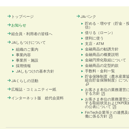
トップページ
JAバンク
貯める・増やす（貯金・
お知らせ
信）
借りる（ローン）
組合員・利用者の皆様へ
便利に使う
JAしもつけについて
支店・ATM
金融商品の勧誘方針
組織のご案内
金融商品の概要説明
事業内容
金融円滑化取組について
事業所・施設
金融商品の定型約款
採用情報
手数料・金利一覧
JAしもつけの基本方針
貯金保険制度（農水産業
組合貯金保険制度）につ
JAくらしの活動
広報誌・コミュニティー紙
お客さま本位の業務運営
する方針
インターネット版 総代会資料
お客さま本位の業務運営
する取組状況およびKPI実
の公表について
FinTech企業等との連携
働に係る方針